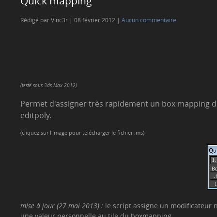
Quick mapping
Rédigé par V!nc3r
08 février 2012
Aucun commentaire
(testé sous 3ds Max 2012)
Permet d'assigner très rapidement un box mapping 
editpoly.
(cliquez sur l'image pour télécharger le fichier .ms)
mise à jour (27 mai 2013) :
le script assigne un modificateu
une valeur personnelle au tile du boxmapping.