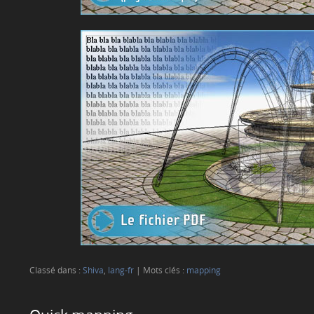
Classé dans :
Shiva
,
lang-fr
Mots clés :
mapping