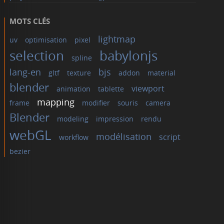
MOTS CLÉS
lightmap
uv
optimisation
pixel
selection
babylonjs
spline
lang-en
bjs
gltf
texture
addon
material
blender
viewport
animation
tablette
mapping
frame
modifier
souris
camera
Blender
modeling
impression
rendu
webGL
modélisation
script
workflow
bezier