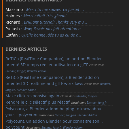
Massimo
:
Merci tu me sauves. ça faisait ...
Holmes
:
Merci c'était très gênant
Richard
:
Brilliant tutorial! Thanks very mu...
Pullusb
:
Wow, j'avais pas fait attention a ...
Cstfan
:
Quelle bonne idée tu as eu de c...
DERNIERS ARTICLES
ReTiCo (RealTime Companion), un add-on Blender
orienté 3D temps réel et utilisation du glTF
classé dans
Blender
,
lang-fr
,
Blender Addon
ReTiCo (RealTime Companion), a Blender add-on
oriented 3D realtime and glTF workflows
classé dans
Blender
,
lang-en
,
Blender Addon
Make click responsive again
classé dans
Blender
,
lang-en
Rendre le clic sélectif plus réactif
classé dans
Blender
,
lang-fr
Polycount, a Blender addon helping to know about
your... polycount
classé dans
Blender
,
lang-en
,
Blender Addon
Polycount, un addon Blender pour connaitre son...
polycount
classé dans
Blender
,
lang-fr
,
Blender Addon